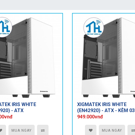
TEK IRIS WHITE
XIGMATEK IRIS WHITE
920) - ATX
(EN42920) - ATX - KÈM 0
XIGMATEK X9
00vnđ
949.000vnđ
MUA NGAY
MUA NGAY