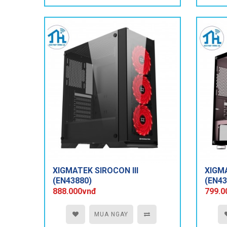
XIGMATEK SIROCON III
XIGM
(EN43880)
(EN43
RGB 
888.000vnđ
799.0
MUA NGAY