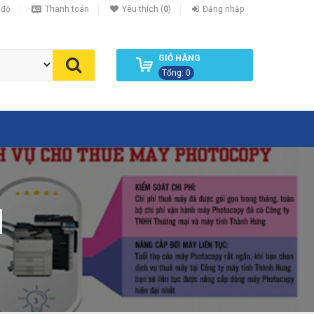
 độ
Thanh toán
Yêu thích (
0
)
Đăng nhập
GIỎ HÀNG
Tổng: 0
H