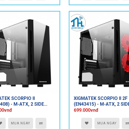
TEK SCORPIO II
XIGMATEK SCORPIO II 2F
408) - M-ATX, 2 SIDE
(EN43415) - M-ATX, 2 SID
ERED GLASS, NO FAN
TEMPERED GLASS, 2 FAN
00vnđ
699.000vnđ
XIGMATEK X9
MUA NGAY
MUA NGAY