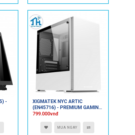
) -
XIGMATEK NYC ARTIC
(EN45716) - PREMIUM GAMING
M-ATX
799.000vnđ
MUA NGAY