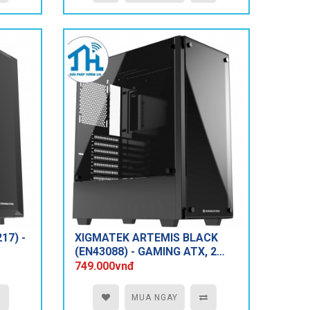
17) -
XIGMATEK ARTEMIS BLACK
(EN43088) - GAMING ATX, 2
SIDE TEMPERED GLASS, NO
749.000vnđ
FAN
MUA NGAY