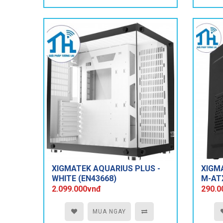
XIGMATEK AQUARIUS PLUS -
XIGMA
WHITE (EN43668)
M-AT
2.099.000vnđ
290.0
MUA NGAY