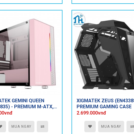
ATEK GEMINI QUEEN
XIGMATEK ZEUS (EN43385
835) - PREMIUM M-ATX,
PREMIUM GAMING CASE
STRIP
00vnđ
2.699.000vnđ
MUA NGAY
MUA NGAY