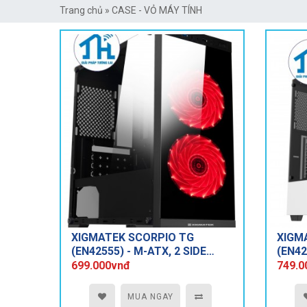
Trang chủ
»
CASE - VỎ MÁY TÍNH
XIGMATEK SCORPIO TG
XIGMA
(EN42555) - M-ATX, 2 SIDE
(EN42
TEMPERED GLASS
699.000vnđ
749.0
MUA NGAY