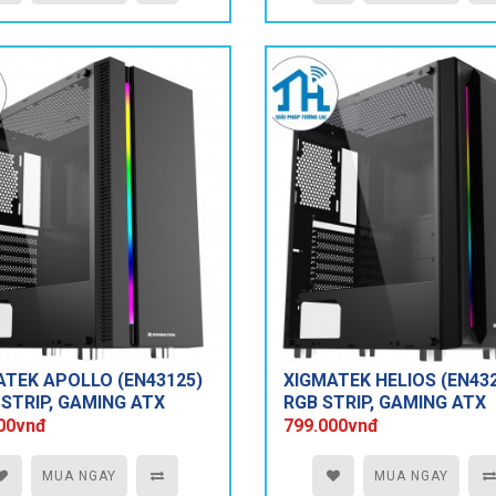
ATEK APOLLO (EN43125)
XIGMATEK HELIOS (EN432
 STRIP, GAMING ATX
RGB STRIP, GAMING ATX
00vnđ
799.000vnđ
MUA NGAY
MUA NGAY