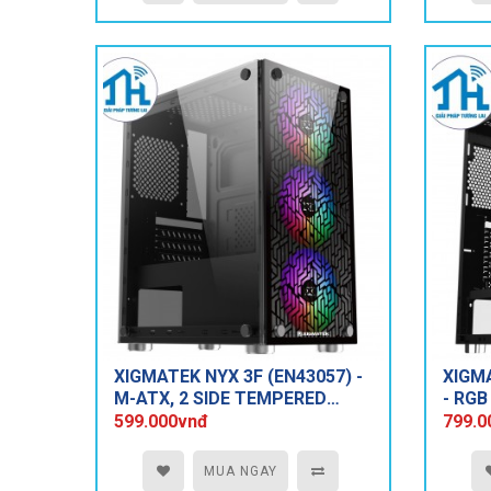
XIGMATEK NYX 3F (EN43057) -
XIGM
M-ATX, 2 SIDE TEMPERED
- RGB
GLASS, KÈM 03 FAN XIGMATEK
599.000vnđ
799.0
X20F
MUA NGAY