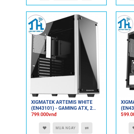
XIGMATEK ARTEMIS WHITE
XIGMA
(EN43101) - GAMING ATX, 2
(EN43
SIDE TEMPERED GLASS, NO
TEMP
799.000vnđ
599.0
FAN
MUA NGAY