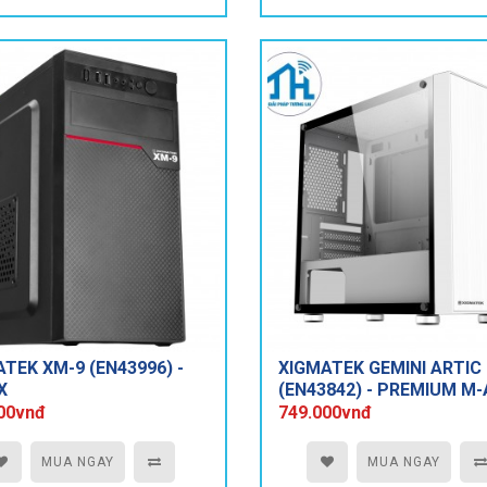
TEK XM-9 (EN43996) -
XIGMATEK GEMINI ARTIC
X
(EN43842) - PREMIUM M-
RGB STRIP
00vnđ
749.000vnđ
MUA NGAY
MUA NGAY