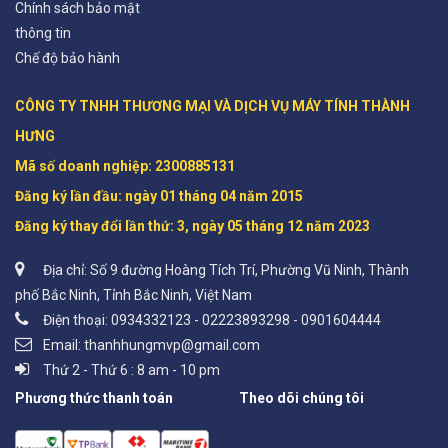
Chính sách bảo mật
thông tin
Chế độ bảo hành
CÔNG TY TNHH THƯƠNG MẠI VÀ DỊCH VỤ MÁY TÍNH THÀNH 
HƯNG

Mã số doanh nghiệp: 2300885131 

Đăng ký lần đầu: ngày 01 tháng 04 năm 2015

Đăng ký thay đổi lần thứ: 3, ngày 05 tháng 12 năm 2023
Địa chỉ: Số 9 đường Hoàng Tích Trí, Phường Vũ Ninh, Thành
phố Bắc Ninh, Tỉnh Bắc Ninh, Việt Nam
Điện thoại: 0934332123 - 02223893298 - 0901604444
Email: thanhhungmvp@gmail.com
Thứ 2 - Thứ 6 : 8 am - 10 pm
Phương thức thanh toán
Theo dõi chúng tôi