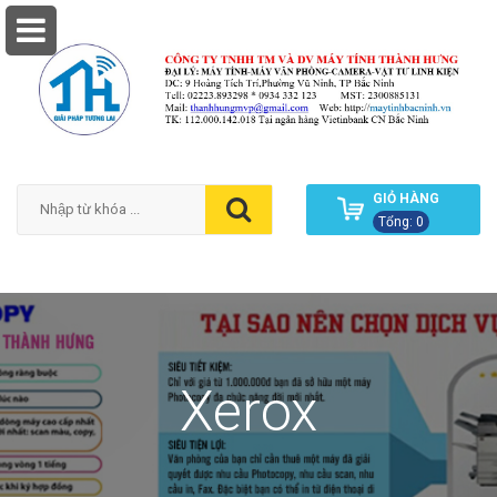
GIỎ HÀNG
Tổng: 0
Xerox